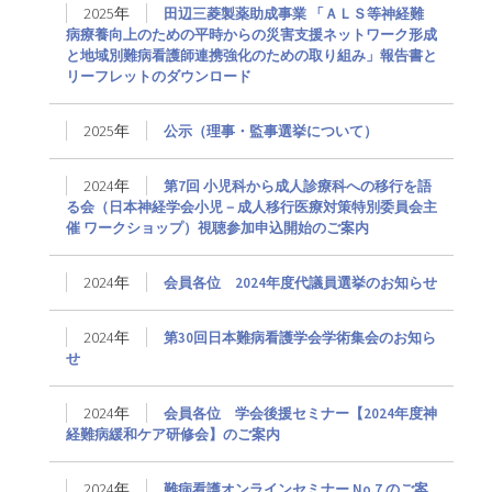
2025年
田辺三菱製薬助成事業 「ＡＬＳ等神経難
病療養向上のための平時からの災害支援ネットワーク形成
と地域別難病看護師連携強化のための取り組み」報告書と
リーフレットのダウンロード
2025年
公示（理事・監事選挙について）
2024年
第7回 小児科から成人診療科への移行を語
る会（日本神経学会小児－成人移行医療対策特別委員会主
催 ワークショップ）視聴参加申込開始のご案内
2024年
会員各位 2024年度代議員選挙のお知らせ
2024年
第30回日本難病看護学会学術集会のお知ら
せ
2024年
会員各位 学会後援セミナー【2024年度神
経難病緩和ケア研修会】のご案内
2024年
難病看護オンラインセミナー No.7 のご案