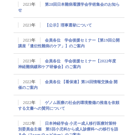
2023年
第28回日本難病看護学会学術集会のお知ら
せ
2023年
【公示】理事選挙について
2023年
会員各位 学会後援セミナー【第19回公開
講座「遺伝性難病のケア」】のご案内
2023年
会員各位 学会後援セミナー【2022年度
神経難病緩和ケア研修会】のご案内
2022年
会員各位 【看保連】第16回情報交換会 開
催のご案内
2022年
ゲノム医療の社会的環境整備の推進を依頼
する文書への賛同について
2022年
日本神経学会 小児ー成人移行医療対策特
別委員会主催 第5回小児科から成人診療科への移行を語
る会（Zoom ウェビナー）のご案内