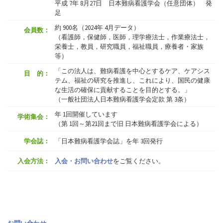
平成 7年 8月27日 日本難病看護学会（任意団体） 発
足
約 900名（2024年 4月データ）
会員数：
（看護師，保健師，医師，理学療法士，作業療法士，
栄養士，教員，研究職員，福祉職員，療養者・家族
等）
「この法人は、難病看護を中心とするケア、ケアシス
目 的：
テム、福祉の研究を推進し、これにより、国民の健康
な生活の確保に貢献することを目的とする。」
（一般社団法人日本難病看護学会定款 第 3条）
年 1回開催しています
学術集会：
（第 1回～第21回まで旧 日本難病看護学会による）
学会誌：
「日本難病看護学会誌」を年 3回発行
入会方法：
入会・お問い合わせ
をご覧ください。