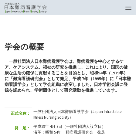
トップページ
学会の概要
学会の概要
一般社団法人日本難病看護学会は、難病看護を中心とするケ
ア、ケアシステム、福祉の研究を推進し、これにより、国民の健
康な生活の確保に貢献することを目的とし、昭和54年（1979年）
に「難病看護研究会」として発足、平成 7年（1995年）に「日本難
病看護学会」として学会組織に改変しました。日本学術会議に登
録を認められ、学術団体として研究活動を推進しています。
一般社団法人日本難病看護学会（Japan Intractable
正式名称：
Illness Nursing Society）
平成29年 4月 3日（一般社団法人設立日）
発 足：
沿革：昭和 54年 難病看護研究会 発足