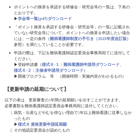
ポイントへの換算を承認する研修会・研究会等の一覧は、下表の
とおりです。
▶
学会等一覧(pdf)ダウンロード
「ポイント換算を承認する研修会・研究会等」の一覧に記載され
ていない研究会等について、ポイントへの換算を申請したい場合
には、一定の条件（
難病看護師制度の手引き（2025年度改訂版）
参照）を満たしていることが必要です。
申請の際は、下記を難病看護師認定委員会事務局宛てに送付して
ください。
▶登録申請書（
様式６-１：難病看護師申請用ダウンロード
、
様式６-２：主催者申請用ダウンロード
）
▶開催プログラム 等 （開催時間・実施内容がわかるもの）
【更新申請の延期について】
以下の者は、更新審査の1年間の延期願いを出すことができます。
必要書類を難病看護師認定委員会事務局宛に送付してください。
病気・出産などやむを得ない理由で1年以上難病看護に従事しなか
ったもの
▶
様式８ 資格更新申請延期願
その他認定委員会が認めたもの