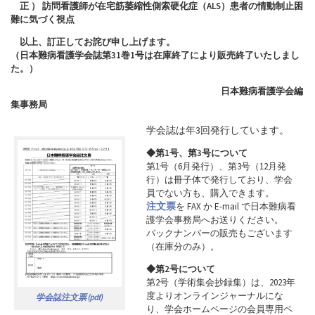
正 ） 訪問看護師が在宅筋萎縮性側索硬化症（ALS）患者の情動制止困
難に気づく視点
以上、訂正してお詫び申し上げます。
（日本難病看護学会誌第31巻1号は在庫終了により販売終了いたしまし
た。）
日本難病看護学会編
集事務局
学会誌は年3回発行しています。
◆第1号、第3号について
第1号（6月発行）、第3号（12月発
行）は冊子体で発行しており、学会
員でない方も、購入できます。
注文票
を FAX か E-mail で日本難病看
護学会事務局へお送りください。
バックナンバーの販売もございます
（在庫分のみ）。
◆第2号について
第2号（学術集会抄録集）は、2023年
度よりオンラインジャーナルにな
学会誌注文票 (pdf)
り、学会ホームページの会員専用ペ