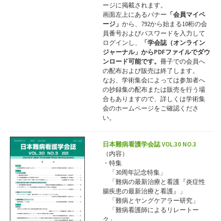
ージに掲載されます。
画面左上にあるバナー
「会員マイペ
ージ」
から、792から始まる10桁の会
員番号およびパスワードを入力して
ログインし、
「学会誌（オンライン
ジャーナル」からPDFファイルでダウ
ンロード可能です。
冊子での会員へ
の配布および販売は終了します。
なお、学術集会によっては参加者へ
の抄録集の配布または販売を行う場
合もありますので、詳しくは学術集
会のホームページをご確認くださ
い。
日本難病看護学会誌 VOL.30 NO.3
（内容）
・特集
「30周年記念特集」
「難病の最新治療と看護『炎症性
腸疾患の最新治療と看護』」
「難病とヤングケアラー研究」
「難病看護師によるリレートー
ク」