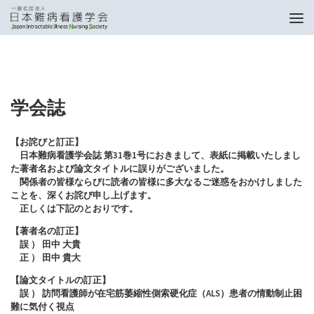
トップページ
学会誌
学会誌
【お詫びと訂正】
日本難病看護学会誌 第31巻1号におきまして、表紙に掲載いたしまし
た著者名および論文タイトルに誤りがございました。
関係者の皆様ならびに読者の皆様に多大なるご迷惑をおかけしました
ことを、深くお詫び申し上げます。
正しくは下記のとおりです。
【著者名の訂正】
誤 ） 田中 大貴
正 ） 田中 貴大
【論文タイトルの訂正】
誤 ） 訪問看護師が在宅筋萎縮性側索硬化症（ALS）患者の情動制止困
難に気付く視点