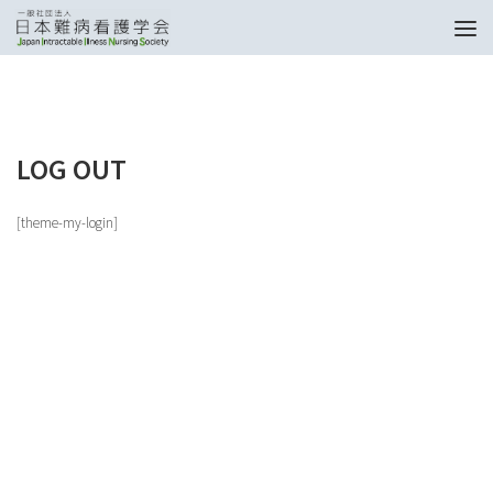
トップページ
Log Out
LOG OUT
[theme-my-login]