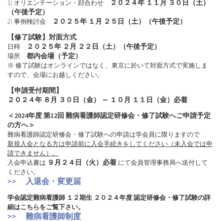
２０２４年 １１月 ３０日（土）
1) オリエンテーション・顔合わせ
（午後予定）
２０２５年 １月 ２５日（土）（午後予定）
2) 事例検討会
【修了試験】対面方式
２０２５年 ２月 ２２日（土）（午後予定）
日時
都内会場（予定）
場所
※ 修了試験はオンラインではなく、東京に於いて対面方式で実施しま
すので、会場にお越しください。
【申請受付期間】
２０２４年 ８月 ３０日（金） ～ １０月 １１日（金）必着
＜2024年度 第12回 難病看護師認定研修会・修了試験へご申請予定
の方へ＞
難病看護師認定研修会・修了試験への申請は学会員に限りますので
新規入会となる方は申請前に入会手続きをしてください（未入会では申
請できません）。
９月２４日（火）必着
入会申込書は
にて会員管理事務局へ送付して
ください。
>> 入退会・変更届
学会認定難病看護師 １２期生 ２０２４年度 認定研修会・修了試験の詳
細はこちらをご覧下さい。
>> 難病看護師制度