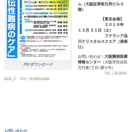
ム（大阪証券取引所ビル３
階）
【東京会場】
２０１９年
１２月 ２１日（土）
フクラシア品
川クリスタルスクエア（港南
口）
お問い合わせ：
大阪難病医療
情報センター
（大阪市住吉区
PDFダウンロード
万代東3丁目1番56号）
TEL：06-6694-
8816 ／ FAX：06-6608-8416
お問い合わせ