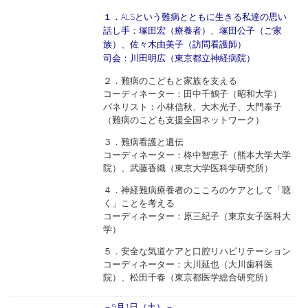
１．ALSという難病とともに生きる私達の思い
話し手：塚田宏（療養者）、塚田公子（ご家
族）、佐々木由美子（訪問看護師）
司会：川田明広（東京都立神経病院）
２．難病のこどもと家族を支える
コーディネーター：田中千鶴子（昭和大学）
パネリスト：小林信秋、大木光子、大門泰子
（難病のこども支援全国ネットワーク）
３．難病看護と遺伝
コーディネーター：柊中智恵子（熊本大学大学
院）、武藤香織（東京大学医科学研究所）
４．神経難病療養者のこころのケアとして「聴
く」ことを考える
コーディネーター：原三紀子（東京女子医科大
学）
５．安全な気道ケアと口腔リハビリテーション
コーディネーター：大川延也（大川歯科医
院）、松田千春（東京都医学総合研究所）
－9月1日（土）－