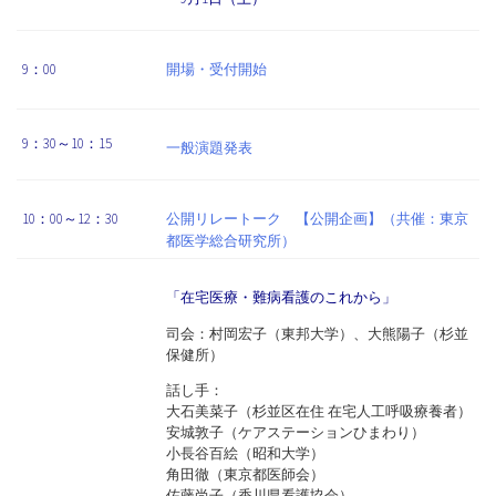
9：00
開場・受付開始
9：30～10：15
一般演題発表
10：00～12：30
公開リレートーク 【公開企画】（共催：東京
都医学総合研究所）
「在宅医療・難病看護のこれから」
司会：村岡宏子（東邦大学）、大熊陽子（杉並
保健所）
話し手：
大石美菜子（杉並区在住 在宅人工呼吸療養者）
安城敦子（ケアステーションひまわり）
小長谷百絵（昭和大学）
角田徹（東京都医師会）
佐藤尚子（香川県看護協会）