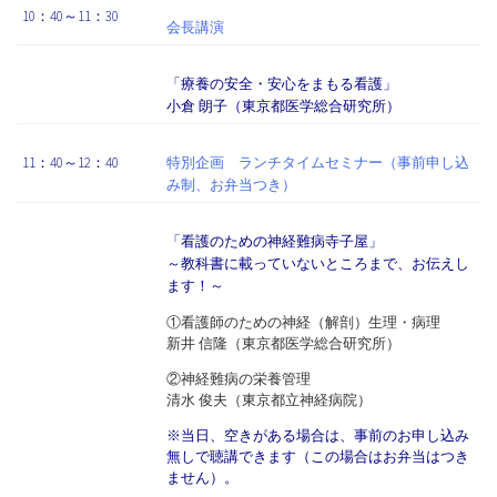
10：40～11：30
会長講演
「療養の安全・安心をまもる看護」
小倉 朗子（東京都医学総合研究所）
11：40～12：40
特別企画 ランチタイムセミナー（事前申し込
み制、お弁当つき）
「看護のための神経難病寺子屋」
～教科書に載っていないところまで、お伝えし
ます！～
①看護師のための神経（解剖）生理・病理
新井 信隆（東京都医学総合研究所）
②神経難病の栄養管理
清水 俊夫（東京都立神経病院）
※当日、空きがある場合は、事前のお申し込み
無しで聴講できます（この場合はお弁当はつき
ません）。