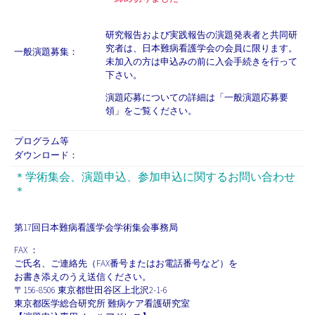
研究報告および実践報告の演題発表者と共同研
究者は、日本難病看護学会の会員に限ります。
一般演題募集：
未加入の方は申込みの前に入会手続きを行って
下さい。
演題応募についての詳細は「一般演題応募要
領」をご覧ください。
プログラム等
ダウンロード：
＊学術集会、演題申込、参加申込に関するお問い合わせ
＊
第17回日本難病看護学会学術集会事務局
FAX ：
ご氏名、ご連絡先（FAX番号またはお電話番号など）を
お書き添えのうえ送信ください。
〒156-8506 東京都世田谷区上北沢2-1-6
東京都医学総合研究所 難病ケア看護研究室