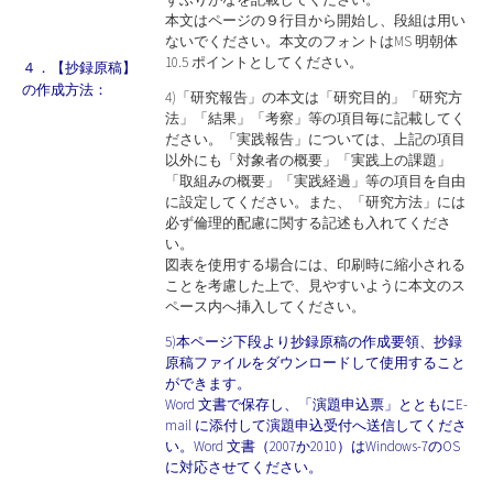
本文はページの９行目から開始し、段組は用い
ないでください。本文のフォントはMS 明朝体
10.5 ポイントとしてください。
４．【抄録原稿】
の作成方法：
4)「研究報告」の本文は「研究目的」「研究方
法」「結果」「考察」等の項目毎に記載してく
ださい。「実践報告」については、上記の項目
以外にも「対象者の概要」「実践上の課題」
「取組みの概要」「実践経過」等の項目を自由
に設定してください。また、「研究方法」には
必ず倫理的配慮に関する記述も入れてくださ
い。
図表を使用する場合には、印刷時に縮小される
ことを考慮した上で、見やすいように本文のス
ペース内へ挿入してください。
5)本ページ下段より抄録原稿の作成要領、抄録
原稿ファイルをダウンロードして使用すること
ができます。
Word 文書で保存し、「演題申込票」とともにE-
mail に添付して演題申込受付へ送信してくださ
い。Word 文書（2007か2010）はWindows-7のOS
に対応させてください。