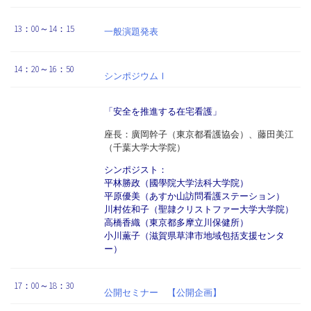
13：00～14：15
一般演題発表
14：20～16：50
シンポジウムⅠ
「安全を推進する在宅看護」
座長：廣岡幹子（東京都看護協会）、藤田美江
（千葉大学大学院）
シンポジスト：
平林勝政（國學院大学法科大学院）
平原優美（あすか山訪問看護ステーション）
川村佐和子（聖隷クリストファー大学大学院）
高橋香織（東京都多摩立川保健所）
小川薫子（滋賀県草津市地域包括支援センタ
ー）
17：00～18：30
公開セミナー 【公開企画】