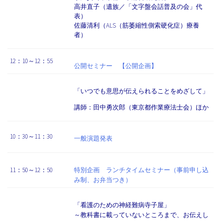
高井直子（遺族／「文字盤会話普及の会」代
表）
佐藤清利（ALS（筋萎縮性側索硬化症）療養
者）
12：10～12：55
公開セミナー 【公開企画】
「いつでも意思が伝えられることをめざして」
講師：田中勇次郎（東京都作業療法士会）ほか
10：30～11：30
一般演題発表
11：50～12：50
特別企画 ランチタイムセミナー（事前申し込
み制、お弁当つき）
「看護のための神経難病寺子屋」
～教科書に載っていないところまで、お伝えし