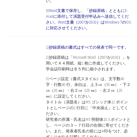
い。
5)Word文書で保存し、「抄録原稿」とともにE-
mailに添付して演題受付申込みへ送信してくだ
さい。Word文書（2007か2010）はWindows-7のOS
に対応させてください。
1)抄録原稿の書式はすべての発表で同一です。
2)抄録原稿は「Microsoft Word（2007か2010）」を
用いてＡ４用紙、縦1 枚に作成してください。
学会誌印刷時はＢ５判に縮小されます。
3)ページ設定（書式スタイル）は、文字数40
字・行数40 行、余白は、上３㎝（30 ㎜）・下２
㎝（20 ㎜）・右２㎝（20 ㎜）・左２㎝（20
㎜）に設定してください。
タイトル（演題名）はMS ゴシック体12 ポイン
トとしページの1 行目に「中央揃え」としてく
ださい。
研究者の所属・氏名はMS 明朝体10.5 ポイントと
し、ページの３～７行目の右側に寄せてくださ
い。また、発表者氏名の前には○印をつけ、必
ずふりがなを記載してください。