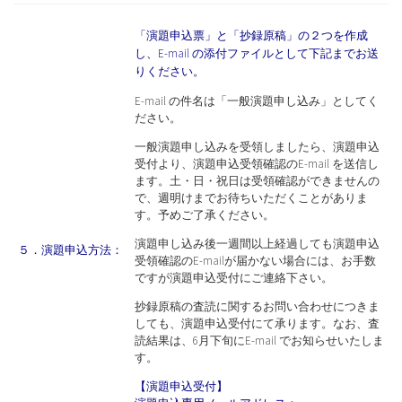
「演題申込票」と「抄録原稿」の２つを作成
し、E-mail の添付ファイルとして下記までお送
りください。
E-mail の件名は「一般演題申し込み」としてく
ださい。
一般演題申し込みを受領しましたら、演題申込
受付より、演題申込受領確認のE-mail を送信し
ます。土・日・祝日は受領確認ができませんの
で、週明けまでお待ちいただくことがありま
す。予めご了承ください。
演題申し込み後一週間以上経過しても演題申込
５．演題申込方法：
受領確認のE-mailが届かない場合には、お手数
ですが演題申込受付にご連絡下さい。
抄録原稿の査読に関するお問い合わせにつきま
しても、演題申込受付にて承ります。なお、査
読結果は、6月下旬にE-mail でお知らせいたしま
す。
【演題申込受付】