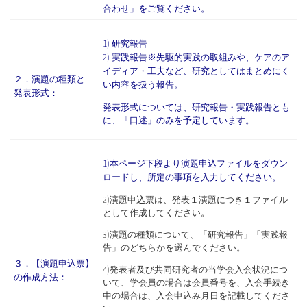
合わせ」をご覧ください。
1) 研究報告
2) 実践報告※先駆的実践の取組みや、ケアのア
イディア・工夫など、研究としてはまとめにく
２．演題の種類と
い内容を扱う報告。
発表形式：
発表形式については、研究報告・実践報告とも
に、「口述」のみを予定しています。
1)本ページ下段より演題申込ファイルをダウン
ロードし、所定の事項を入力してください。
2)演題申込票は、発表１演題につき１ファイル
として作成してください。
3)演題の種類について、「研究報告」「実践報
告」のどちらかを選んでください。
３．【演題申込票】
4)発表者及び共同研究者の当学会入会状況につ
の作成方法：
いて、学会員の場合は会員番号を、入会手続き
中の場合は、入会申込み月日を記載してくださ