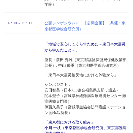
学院）
14：30～16：30
公開シンポジウムⅡ 【公開企画】（共催：東
京都医学総合研究所）
「地域で安心してくらすために－東日本大震災
から学んだこと－」
座長：前田 秀雄（東京都福祉保健局保健政策部
部長）､中山 優季（東京都医学総合研究所）
「東日本大震災被災地における体験から」
シンポジスト：
安田智美（日本ALS協会福島県支部，遺族）
関本聖子（宮城県神経難病医療連携センター,難
病医療専門員）
伊藤久美子（宮城厚生協会訪問看護ステーショ
ンあゆみ,所長）
「東京都における取り組み」
小川 一枝（東京都医学総合研究所、東京都難病