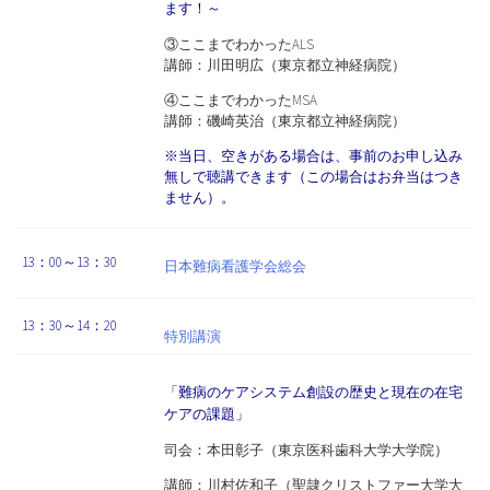
ます！～
③ここまでわかったALS
講師：川田明広（東京都立神経病院）
④ここまでわかったMSA
講師：磯崎英治（東京都立神経病院）
※当日、空きがある場合は、事前のお申し込み
無しで聴講できます（この場合はお弁当はつき
ません）。
13：00～13：30
日本難病看護学会総会
13：30～14：20
特別講演
「難病のケアシステム創設の歴史と現在の在宅
ケアの課題」
司会：本田彰子（東京医科歯科大学大学院）
講師：川村佐和子（聖隷クリストファー大学大