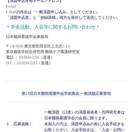
【演題申込専用メールアドレス】
E-mail ：
E-mailの件名は「一般演題申し込み」としてください。
「演題申込票」と「抄録原稿」両方を添付して送信してください。
＊学会活動、入会等に関するお問い合わせ＊
日本難病看護学会事務局
〒156-8506 東京都世田谷区上北沢2-1-6
東京都医学総合研究所 難病ケア看護研究室
電話 ： 03-6834-2290（直通）
FAX ： 03-6834-2291（直通）
第17回日本難病看護学会学術集会 一般演題応募要領
一般演題（口述）の演題発表者・共同研究者は
日本難病看護学会の会員に限ります。
１．応募資格：
未加入の方は、演題申込みの前に入会手続きを
お取ください。入会手続きは、「入会・お問い