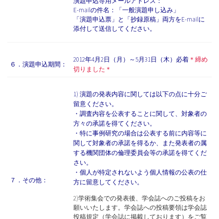
演題申込専用メールアドレス：
E-mailの件名：「一般演題申し込み」
「演題申込票」と「抄録原稿」両方をE-mailに
添付して送信してください。
2012年4月2日（月）～5月31日（木）必着
＊締め
６．演題申込期間：
切りました＊
1) 演題の発表内容に関しては以下の点に十分ご
留意ください。
・調査内容を公表することに関して、対象者の
方々の承諾を得てください。
・特に事例研究の場合は公表する前に内容等に
関して対象者の承諾を得るか、また発表者の属
する機関団体の倫理委員会等の承諾を得てくだ
さい。
・個人が特定されないよう個人情報の公表の仕
７．その他：
方に留意してください。
2)学術集会での発表後、学会誌へのご投稿をお
願いいたします。学会誌への投稿要領は学会誌
投稿規定（学会誌に掲載しております）をご覧