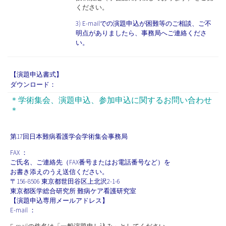
ください。
3) E-mailでの演題申込が困難等のご相談、ご不
明点がありましたら、事務局へご連絡くださ
い。
【演題申込書式】
ダウンロード：
＊学術集会、演題申込、参加申込に関するお問い合わせ
＊
第17回日本難病看護学会学術集会事務局
FAX ：
ご氏名、ご連絡先（FAX番号またはお電話番号など）を
お書き添えのうえ送信ください。
〒156-8506 東京都世田谷区上北沢2-1-6
東京都医学総合研究所 難病ケア看護研究室
【演題申込専用メールアドレス】
E-mail ：