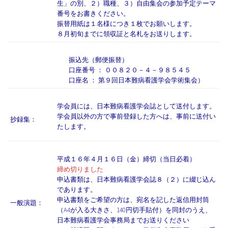
生」の別、２）職種、３）自由集会の参加予定テーマ
番号をお書きください。
振替用紙は１名様につき１枚でお願いします。
８月初旬までに領収証と名札をお送りします。
振込先（郵便振替）
口座番号 ： ００８２０－４－９８５４５
口座名 ： 第９回日本難病看護学会学術集会）
学会員には、日本難病看護学会誌として送付します。
学会員以外の方で事前登録した方へは、事前に送付い
抄録集：
たします。
平成１６年４月１６日（金）締切（当日必着）
締め切りました
申込書類は、日本難病看護学会誌８（２）に綴じ込ん
であります。
申込書類をご希望の方は、宛名を記した返信用封筒
一般演題：
（A4が入る大きさ、140円切手貼付）を同封のうえ、
日本難病看護学会事務局までお送りください