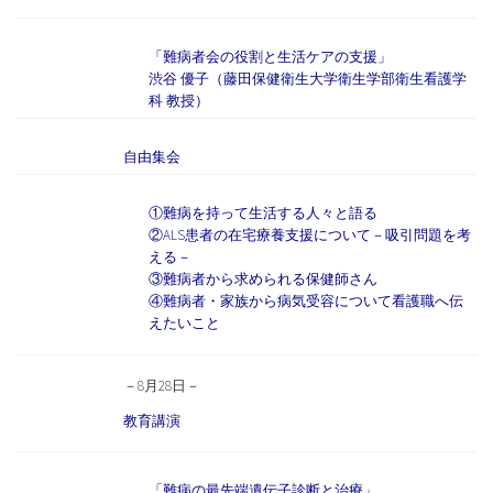
「難病者会の役割と生活ケアの支援」
渋谷 優子（藤田保健衛生大学衛生学部衛生看護学
科 教授）
自由集会
①難病を持って生活する人々と語る
②ALS患者の在宅療養支援について－吸引問題を考
える－
③難病者から求められる保健師さん
④難病者・家族から病気受容について看護職へ伝
えたいこと
－8月28日－
教育講演
「難病の最先端遺伝子診断と治療」