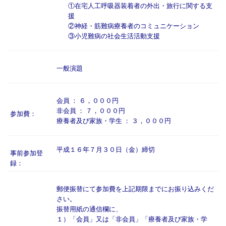
①在宅人工呼吸器装着者の外出・旅行に関する支
援
②神経・筋難病療養者のコミュニケーション
③小児難病の社会生活活動支援
一般演題
会員 ： ６，０００円
非会員 ： ７，０００円
参加費：
療養者及び家族・学生 ： ３，０００円
平成１６年７月３０日（金）締切
事前参加登
録：
郵便振替にて参加費を上記期限までにお振り込みくだ
さい。
振替用紙の通信欄に、
１）「会員」又は「非会員」「療養者及び家族・学