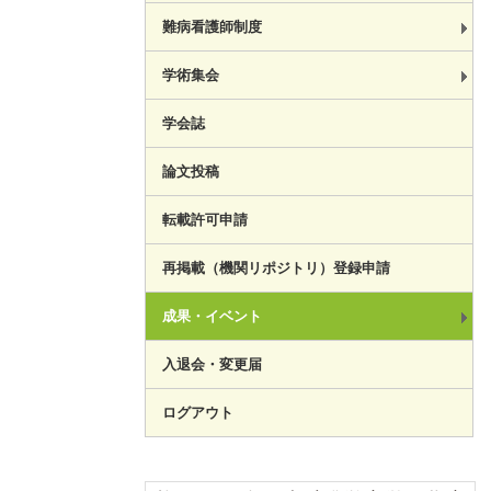
難病看護師制度
学術集会
学会誌
論文投稿
転載許可申請
再掲載（機関リポジトリ）登録申請
成果・イベント
入退会・変更届
ログアウト