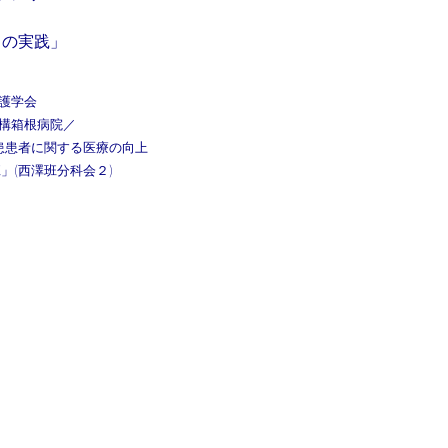
トの実践」
護学会
構箱根病院／
患患者に関する医療の向上
」(西澤班分科会２)