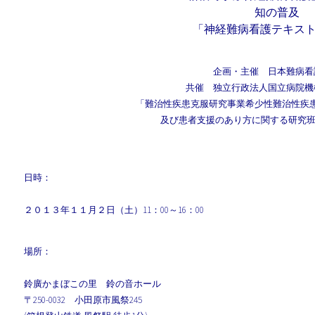
知の普及
「神経難病看護テキス
企画・主催 日本難病看
共催 独立行政法人国立病院機
「難治性疾患克服研究事業希少性難治性疾
及び患者支援のあり方に関する研究班
日時：
２０１３年１１月２日（土）11：00～16：00
場所：
鈴廣かまぼこの里 鈴の音ホール
〒250-0032 小田原市風祭245